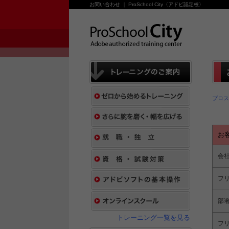
お問い合わせ ｜ ProSchool City〈アドビ認定校〉
プロス
お
会
フ
部
トレーニング一覧を見る
フ