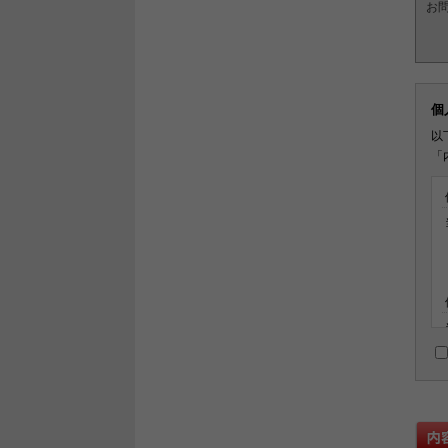
お
個
以
「