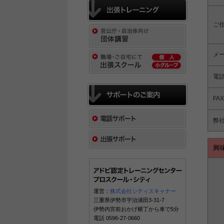
ご
メ
電
FAX
弊
興
運営：
株式会社シティスキャナー
三重県伊勢市宇治浦田3-31-7
伊勢内宮前おかげ横丁から車で5分
電話 0596-27-0660