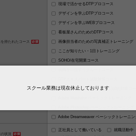
現場で活かせるDTPプロコース
デザインを学ぶDTPプロコース
デザインを学ぶWEBプロコース
看板屋さんのためのDTPコース
画像担当者のための写真補正トレーニング
味を持たれたコース
ここが知りたい・1日トレーニング
SOHO/在宅開業コース
就職を目指すリクルートコース
DTPエキスパート試験対策コース
スクール業務は
現在休止しております
アドビ認定エキスパート(ACE)試験対策コ
Adobe Illustrator ベーシックトレーニング
Adobe Photoshop ベーシックトレーニング
Adobe Dreamweaver ベーシックトレーニ
正社員として働いている
就職活動中
在の状況