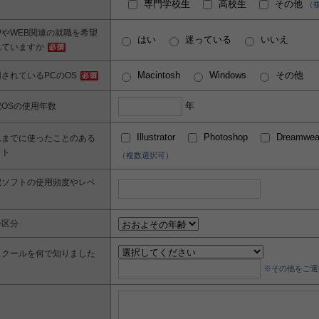
専門学校生
高校生
その他
（
PやWEB関連の就職を希望
はい
迷っている
いいえ
れていますか
Macintosh
Windows
その他
されているPCのOS
年
OSの使用年数
Illustrator
Photoshop
Dreamwea
れまでに使ったことのある
フト
（複数選択可）
記ソフトの使用頻度やレベ
齢区分
スクールを何で知りました
※その他をご選