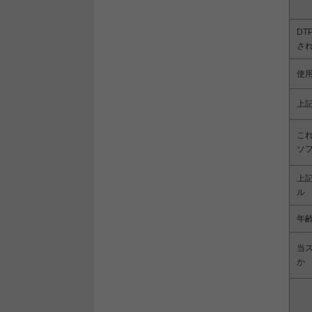
DT
さ
使用
上記
こ
ソ
上
ル
年
当
か