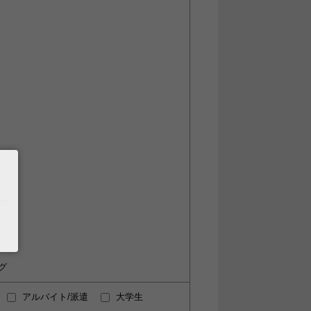
ース
ング
アルバイト/派遣
大学生