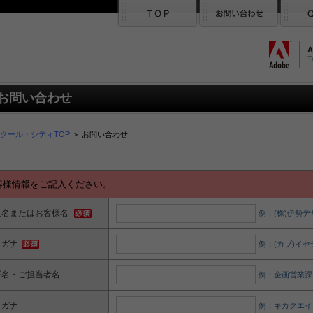
お問い合わせ
クール・シティTOP
＞ お問い合わせ
客様情報をご記入ください。
社名またはお客様名
例：(株)伊勢デ
リガナ
例：(カブ)イ
署名・ご担当者名
例：企画営業課
リガナ
例：キカクエイ