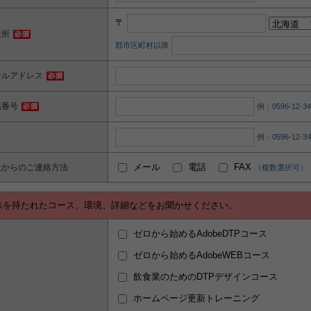
〒
住所
郡市区町村以降
ールアドレス
話番号
例：0596-12-
例：0596-12-
メール
電話
FAX
社からのご連絡方法
（複数選択可）
味を持たれたコース、環境、詳細などをお聞かせください。
ゼロから始めるAdobeDTPコース
ゼロから始めるAdobeWEBコース
飲食業のためのDTPデザインコース
ホームページ更新トレーニング