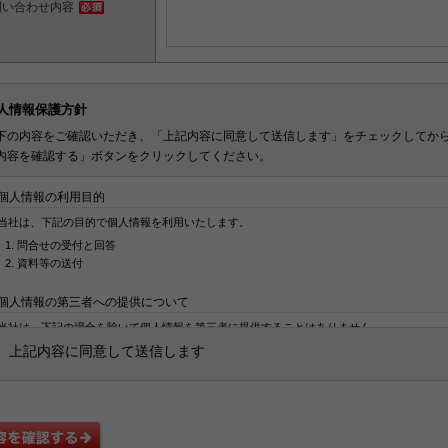
問い合わせ内容
人情報保護方針
下の内容をご確認いただき、「上記内容に同意して送信します」をチェックしてか
内容を確認する」ボタンをクリックしてください。
個人情報の利用目的
当社は、下記の目的で個人情報を利用いたします。
問合せの受付と回答
資料等の送付
個人情報の第三者への提供について
当社は、下記の場合を除いて個人情報を第三者に提供することはありません。
上記内容に同意して送信します
本人の同意がある場合
法令に基づく場合
個人情報の保護に関する法律及びJISQ：15001によって認められている場合
（この場合においても、適切な社内手続を経て行います）