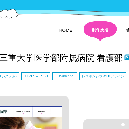
株
式会社
三重大学医学部附属病院 看護部
更新システム)
HTML5＋CSS3
Javascript
レスポンシブWEBデザイン